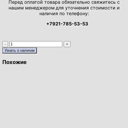
Перед оплатой товара обязательно свяжитесь с
нашим менеджером
для уточнения стоимости и
наличия по телефону:
+7921-785-53-53
Количество
товара
Узнать о наличии
Панель-
зеркало
Похожие
с
консолью
(ПЗК-6/1000)