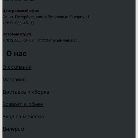
Центральный офис
Санкт-Петербург, улица Вавиловых 13 корпус 1
+7812-555-45-37
Оптовый отдел
+7812-555-61-68
mtf@terminal-mebel.ru
О нас
О компании
Магазины
Доставка и сборка
Возврат и обмен
Уход за мебелью
Дилерам