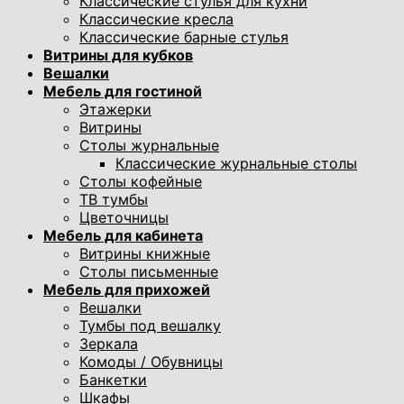
Классические стулья для кухни
Классические кресла
Классические барные стулья
Витрины для кубков
Вешалки
Мебель для гостиной
Этажерки
Витрины
Столы журнальные
Классические журнальные столы
Столы кофейные
ТВ тумбы
Цветочницы
Мебель для кабинета
Витрины книжные
Столы письменные
Мебель для прихожей
Вешалки
Тумбы под вешалку
Зеркала
Комоды / Обувницы
Банкетки
Шкафы