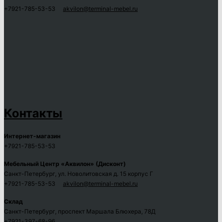
+7921-785-53-53
akvilon@terminal-mebel.ru
Контакты
Интернет-магазин
+7921-785-53-53
Мебельный Центр «Аквилон» (Дисконт)
Санкт-Петербург, ул. Новолитовская д. 15 корпус Г
+7921-785-53-53
akvilon@terminal-mebel.ru
Склад
Санкт-Петербург, проспект Маршала Блюхера, 78Д
+7921-397-68-96