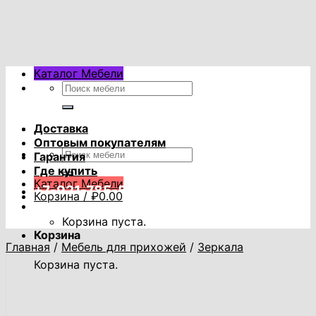
Skip
to
content
Каталог Мебели
Искать:
Доставка
Оптовым покупателям
Искать:
Гарантия
Где купить
Каталог Мебели
+7-921-785-53-53
Корзина /
₽
0.00
Корзина пуста.
Корзина
Главная
/
Мебель для прихожей
/
Зеркала
Корзина пуста.