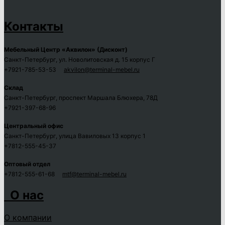
Контакты
Мебельный Центр «Аквилон» (Дисконт)
Санкт-Петербург, ул. Новолитовская д. 15 корпус Г
+7921-785-53-53
akvilon@terminal-mebel.ru
Склад
Санкт-Петербург, проспект Маршала Блюхера, 78Д
+7921-397-68-96
Центральный офис
Санкт-Петербург, улица Вавиловых 13 корпус 1
+7812-555-45-37
Оптовый отдел
+7812-555-61-68
mtf@terminal-mebel.ru
О нас
О компании