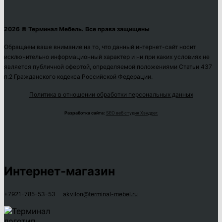
2026 © Терминал Мебель. Все права защищены
Обращаем ваше внимание на то, что данный интернет-сайт носит
исключительно информационный характер и ни при каких условиях не
является публичной офертой, определяемой положениями Статьи 437
п.2 Гражданского кодекса Российской Федерации.
Политика в отношении обработки персональных данных
Разработка сайта:
SEO веб студия Хэндрег.
Интернет-магазин
+7921-785-53-53
akvilon@terminal-mebel.ru