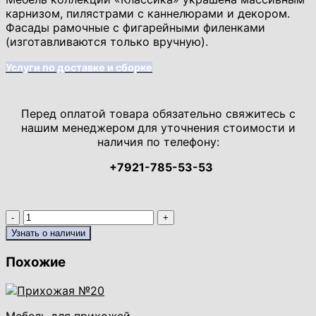
карнизом, пилястрами с каннелюрами и декором.
Фасады рамочные с фигарейными филенками
(изготавливаются только вручную).
Услуги по доставке и сборке
Перед оплатой товара обязательно свяжитесь с
нашим менеджером
для уточнения стоимости и
наличия по телефону:
+7921-785-53-53
Количество
товара
Узнать о наличии
Панель-
вешалка
Похожие
напольная,
мягка
спинка,
экокожа,
Мебель для прихожей