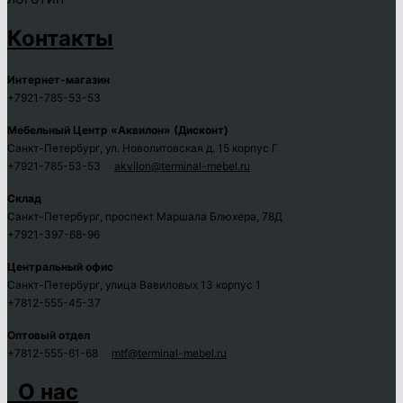
Контакты
Интернет-магазин
+7921-785-53-53
Мебельный Центр «Аквилон» (Дисконт)
Санкт-Петербург, ул. Новолитовская д. 15 корпус Г
+7921-785-53-53
akvilon@terminal-mebel.ru
Склад
Санкт-Петербург, проспект Маршала Блюхера, 78Д
+7921-397-68-96
Центральный офис
Санкт-Петербург, улица Вавиловых 13 корпус 1
+7812-555-45-37
Оптовый отдел
+7812-555-61-68
mtf@terminal-mebel.ru
О нас