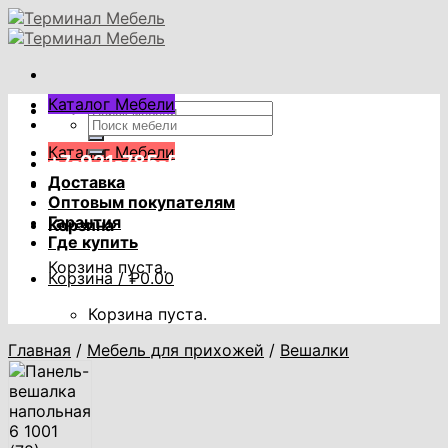
Skip
to
content
Каталог Мебели
Искать:
Искать:
Каталог Мебели
+7-921-785-53-53
Доставка
Оптовым покупателям
Гарантия
Корзина
Где купить
Корзина пуста.
Корзина /
₽
0.00
Корзина пуста.
Главная
/
Мебель для прихожей
/
Вешалки