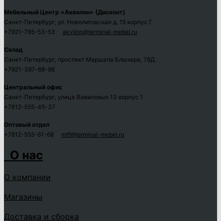
Мебельный Центр «Аквилон» (Дисконт)
Санкт-Петербург, ул. Новолитовская д. 15 корпус Г
+7921-785-53-53
akvilon@terminal-mebel.ru
Склад
Санкт-Петербург, проспект Маршала Блюхера, 78Д
+7921-397-68-96
Центральный офис
Санкт-Петербург, улица Вавиловых 13 корпус 1
+7812-555-45-37
Оптовый отдел
+7812-555-61-68
mtf@terminal-mebel.ru
О нас
О компании
Магазины
Доставка и сборка