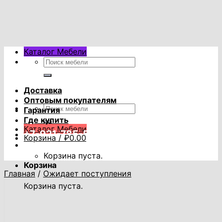
Skip
to
content
Каталог Мебели
Искать:
Доставка
Оптовым покупателям
Искать:
Гарантия
Где купить
Каталог Мебели
+7-921-785-53-53
Корзина /
₽
0.00
Корзина пуста.
Корзина
Главная
/
Ожидает поступления
Корзина пуста.