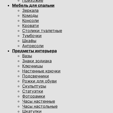
Прихожие
Мебель для спальни
Зеркала
Комоды
Консоли
Кровати
Столики туалетные
Тумбочки
Шкафы
Антресоли
Предметы интерьера
Вазы
Знаки зодиака
Ключницы
Настенные крючки
Подсвечники
Рожки для обуви
Скульптуры
Статуэтки
Фоторамки
Часы настенные
Часы настольные
Шкатулки