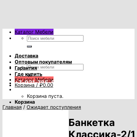
Skip
to
content
Каталог Мебели
Искать:
Доставка
Оптовым покупателям
Искать:
Гарантия
Где купить
Каталог Мебели
+7-921-785-53-53
Корзина /
₽
0.00
Корзина пуста.
Корзина
Главная
/
Ожидает поступления
Корзина пуста.
Банкетка
Классика-2/1