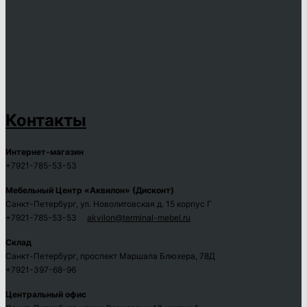
Контакты
Интернет-магазин
+7921-785-53-53
Мебельный Центр «Аквилон» (Дисконт)
Санкт-Петербург, ул. Новолитовская д. 15 корпус Г
+7921-785-53-53
akvilon@terminal-mebel.ru
Склад
Санкт-Петербург, проспект Маршала Блюхера, 78Д
+7921-397-68-96
Центральный офис