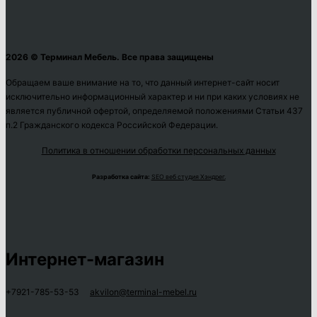
2026 © Терминал Мебель. Все права защищены
Обращаем ваше внимание на то, что данный интернет-сайт носит
исключительно информационный характер и ни при каких условиях не
является публичной офертой, определяемой положениями Статьи 437
п.2 Гражданского кодекса Российской Федерации.
Политика в отношении обработки персональных данных
Разработка сайта:
SEO веб студия Хэндрег.
Интернет-магазин
+7921-785-53-53
akvilon@terminal-mebel.ru