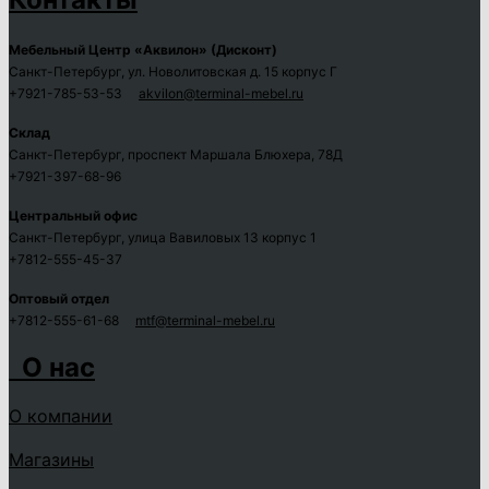
Мебельный Центр «Аквилон» (Дисконт)
Санкт-Петербург, ул. Новолитовская д. 15 корпус Г
+7921-785-53-53
akvilon@terminal-mebel.ru
Склад
Санкт-Петербург, проспект Маршала Блюхера, 78Д
+7921-397-68-96
Центральный офис
Санкт-Петербург, улица Вавиловых 13 корпус 1
+7812-555-45-37
Оптовый отдел
+7812-555-61-68
mtf@terminal-mebel.ru
О нас
О компании
Магазины