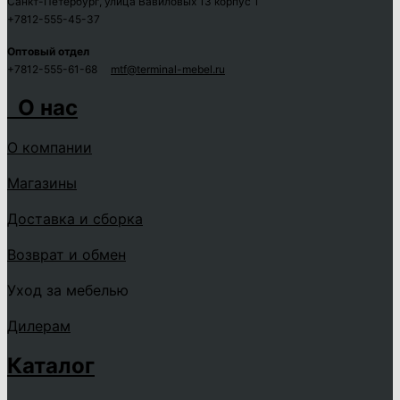
Санкт-Петербург, улица Вавиловых 13 корпус 1
+7812-555-45-37
Оптовый отдел
+7812-555-61-68
mtf@terminal-mebel.ru
О нас
О компании
Магазины
Доставка и сборка
Возврат и обмен
Уход за мебелью
Дилерам
Каталог