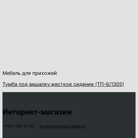
Мебель для прихожей
Тумба под вешалку,жесткое сидение (ТП-6/1305)
Интернет-магазин
+7921-785-53-53
akvilon@terminal-mebel.ru