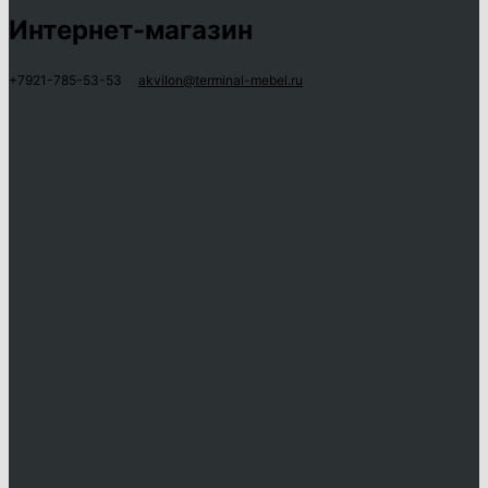
Интернет-магазин
+7921-785-53-53
akvilon@terminal-mebel.ru