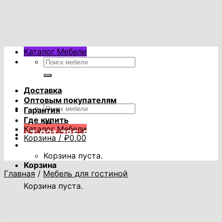
Skip
to
content
Каталог Мебели
Искать:
Доставка
Оптовым покупателям
Искать:
Гарантия
Где купить
Каталог Мебели
+7-921-785-53-53
Корзина /
₽
0.00
Корзина пуста.
Корзина
Главная
/
Мебель для гостиной
Корзина пуста.