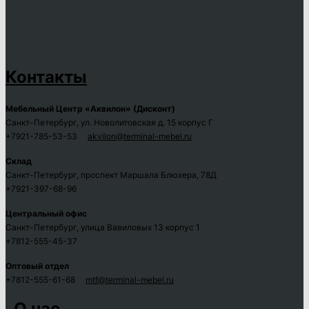
Контакты
Мебельный Центр «Аквилон» (Дисконт)
Санкт-Петербург, ул. Новолитовская д. 15 корпус Г
+7921-785-53-53
akvilon@terminal-mebel.ru
Склад
Санкт-Петербург, проспект Маршала Блюхера, 78Д
+7921-397-68-96
Центральный офис
Санкт-Петербург, улица Вавиловых 13 корпус 1
+7812-555-45-37
Оптовый отдел
+7812-555-61-68
mtf@terminal-mebel.ru
О нас