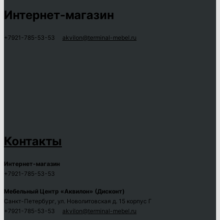
Интернет-магазин
+7921-785-53-53
akvilon@terminal-mebel.ru
Контакты
Интернет-магазин
+7921-785-53-53
Мебельный Центр «Аквилон» (Дисконт)
Санкт-Петербург, ул. Новолитовская д. 15 корпус Г
+7921-785-53-53
akvilon@terminal-mebel.ru