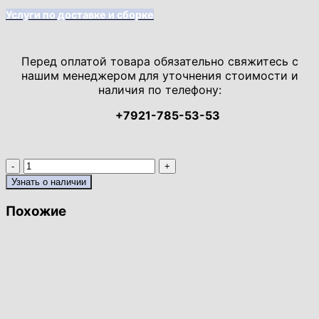
Услуги по доставке и сборке
Перед оплатой товара обязательно свяжитесь с
нашим менеджером
для уточнения стоимости и
наличия по телефону:
+7921-785-53-53
Количество
товара
Узнать о наличии
Прилавок,
с
Похожие
2-
мя
дверками
и
4-
ю
ящиками