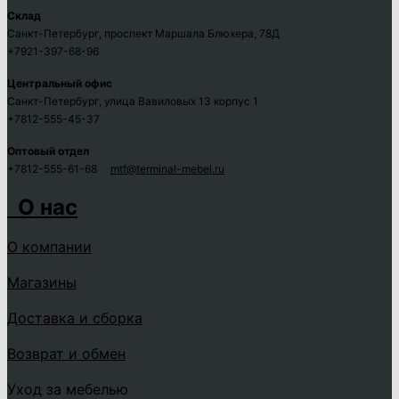
Склад
Санкт-Петербург, проспект Маршала Блюхера, 78Д
+7921-397-68-96
Центральный офис
Санкт-Петербург, улица Вавиловых 13 корпус 1
+7812-555-45-37
Оптовый отдел
+7812-555-61-68
mtf@terminal-mebel.ru
О нас
О компании
Магазины
Доставка и сборка
Возврат и обмен
Уход за мебелью