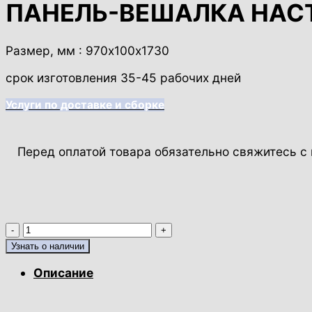
ПАНЕЛЬ-ВЕШАЛКА НАСТЕ
Размер, мм : 970х100х1730
срок изготовления 35-45 рабочих дней
Услуги по доставке и сборке
Перед оплатой товара обязательно свяжитесь 
Количество
товара
Узнать о наличии
ПАНЕЛЬ-
ВЕШАЛКА
Описание
НАСТЕННАЯ
(КОД: