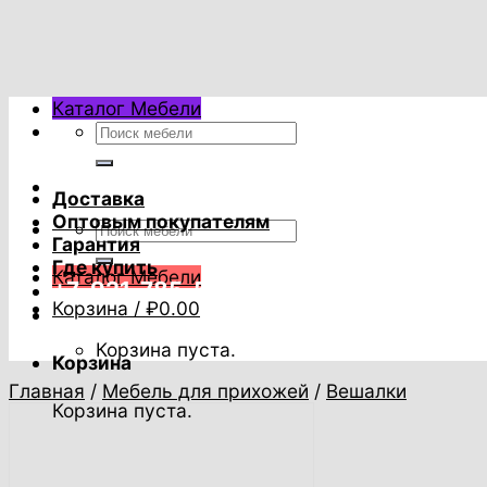
Skip
to
content
Каталог Мебели
Искать:
Доставка
Оптовым покупателям
Искать:
Гарантия
Где купить
Каталог Мебели
+7-921-785-53-53
Корзина /
₽
0.00
Корзина пуста.
Корзина
Главная
/
Мебель для прихожей
/
Вешалки
Корзина пуста.