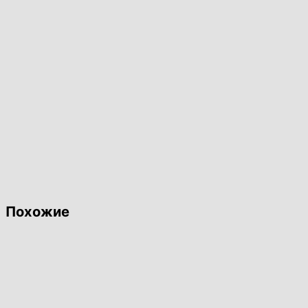
ПВН-17-
18/1010)
Похожие