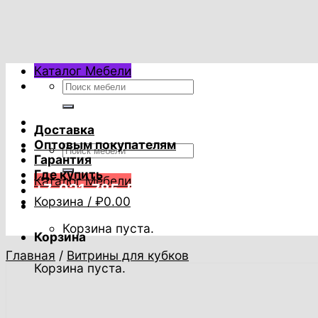
Skip
to
content
Каталог Мебели
Искать:
Доставка
Оптовым покупателям
Искать:
Гарантия
Где купить
Каталог Мебели
+7-921-785-53-53
Корзина /
₽
0.00
Корзина пуста.
Корзина
Главная
/
Витрины для кубков
Корзина пуста.