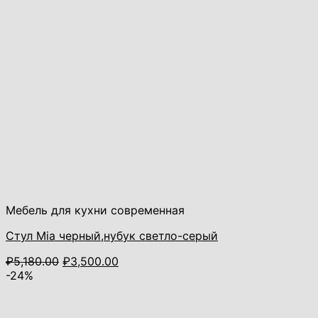
Мебель для кухни современная
Стул Mia черный,нубук светло-серый
Первоначальная
Текущая
₽
5,180.00
₽
3,500.00
цена
цена:
-24%
составляла
₽3,500.00.
₽5,180.00.