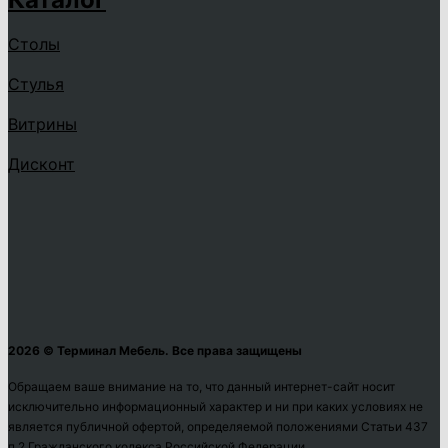
Столы
Стулья
Витрины
Дисконт
2026 © Терминал Мебель. Все права защищены
Обращаем ваше внимание на то, что данный интернет-сайт носит
исключительно информационный характер и ни при каких условиях не
является публичной офертой, определяемой положениями Статьи 437
п.2 Гражданского кодекса Российской Федерации.