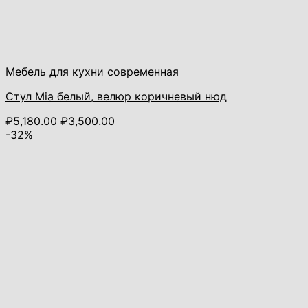
Мебель для кухни современная
Стул Mia белый, велюр коричневый нюд
Первоначальная
Текущая
₽
5,180.00
₽
3,500.00
цена
цена:
-32%
составляла
₽3,500.00.
₽5,180.00.