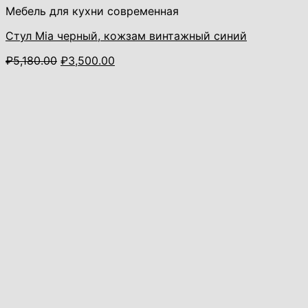
Мебель для кухни современная
Стул Mia черный, кожзам винтажный синий
Первоначальная
Текущая
₽
5,180.00
₽
3,500.00
цена
цена:
составляла
₽3,500.00.
₽5,180.00.