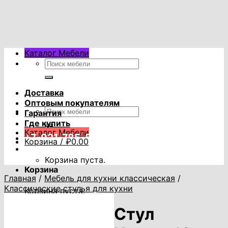
Skip
to
content
Каталог Мебели
Искать:
Доставка
Оптовым покупателям
Искать:
Гарантия
Где купить
Каталог Мебели
+7-921-785-53-53
Корзина /
₽
0.00
Корзина пуста.
Корзина
Главная
/
Мебель для кухни классическая
/
Классические стулья для кухни
Корзина пуста.
Стул