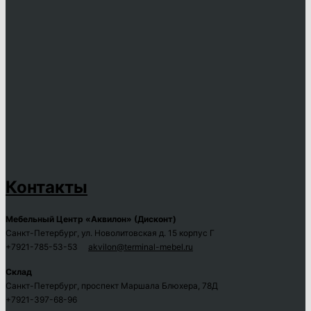
Контакты
Мебельный Центр «Аквилон» (Дисконт)
Санкт-Петербург, ул. Новолитовская д. 15 корпус Г
+7921-785-53-53
akvilon@terminal-mebel.ru
Склад
Санкт-Петербург, проспект Маршала Блюхера, 78Д
+7921-397-68-96