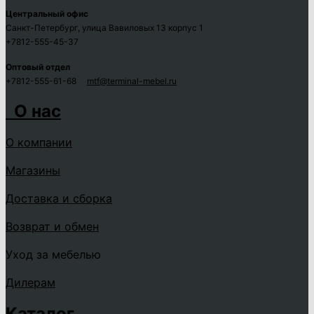
Центральный офис
Санкт-Петербург, улица Вавиловых 13 корпус 1
+7812-555-45-37
Оптовый отдел
+7812-555-61-68
mtf@terminal-mebel.ru
О нас
О компании
Магазины
Доставка и сборка
Возврат и обмен
Уход за мебелью
Дилерам
Каталог