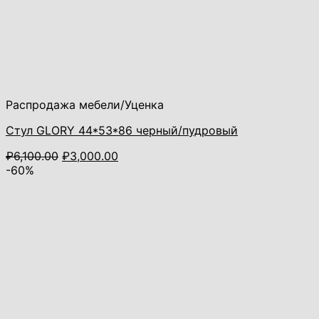
Распродажа мебели/Уценка
Стул GLORY 44*53*86 черный/пудровый
Первоначальная
Текущая
₽
6,100.00
₽
3,000.00
цена
цена:
-60%
составляла
₽3,000.00.
₽6,100.00.