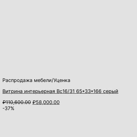
Распродажа мебели/Уценка
Витрина интерьерная Вс16/31 65*33*166 серый
Первоначальная
Текущая
₽
110,600.00
₽
58,000.00
цена
цена:
-37%
составляла
₽58,000.00.
₽110,600.00.