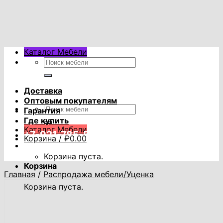
Skip
to
content
Каталог Мебели
Искать:
Доставка
Оптовым покупателям
Искать:
Гарантия
Где купить
Каталог Мебели
+7-921-785-53-53
Корзина /
₽
0.00
Корзина пуста.
Корзина
Главная
/
Распродажа мебели/Уценка
Корзина пуста.