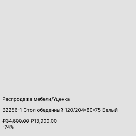
Распродажа мебели/Уценка
В2256-1 Стол обеденный 120/204*80*75 Белый
Первоначальная
Текущая
₽
34,600.00
₽
13,900.00
цена
цена:
-74%
составляла
₽13,900.00.