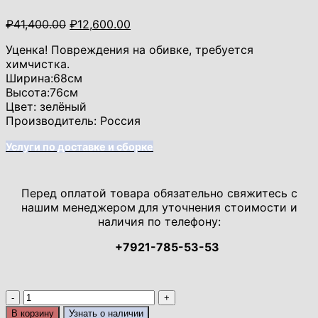
Первоначальная
Текущая
₽
41,400.00
₽
12,600.00
цена
цена:
Уценка! Повреждения на обивке, требуется
составляла
₽12,600.00.
химчистка.
₽41,400.00.
Ширина:68см
Высота:76см
Цвет: зелёный
Производитель: Россия
Услуги по доставке и сборке
Перед оплатой товара обязательно свяжитесь с
нашим менеджером
для уточнения стоимости и
наличия по телефону:
+7921-785-53-53
Количество
товара
В корзину
Узнать о наличии