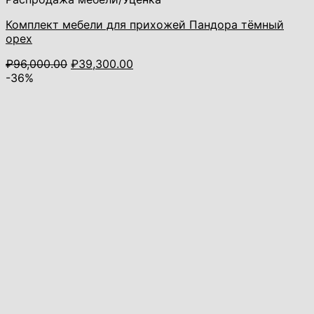
Комплект мебели для прихожей Пандора тёмный
орех
Первоначальная
Текущая
₽
96,000.00
₽
39,300.00
цена
цена:
-36%
составляла
₽39,300.00.
₽96,000.00.