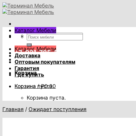
Skip
to
content
Каталог Мебели
Искать:
Искать:
Каталог Мебели
+7-921-785-53-53
Доставка
Оптовым покупателям
Гарантия
Корзина
Где купить
Корзина пуста.
Корзина /
₽
0.00
Корзина пуста.
Главная
/
Ожидает поступления