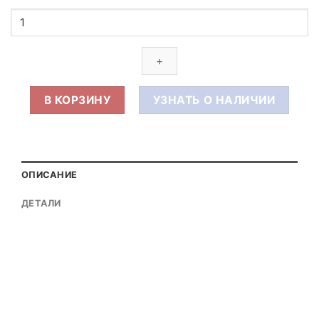
Количество
товара
Витрина
круглая
со
стеклянной
В КОРЗИНУ
УЗНАТЬ О НАЛИЧИИ
столешницей
As
64.022
LED
ОПИСАНИЕ
h770
круглая
ДЕТАЛИ